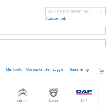
Søk
Avansert søk
H
Min konto
Min ønskeliste
Logg inn
Sammenlign
Citroen
Dacia
DAF