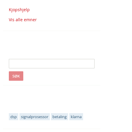
Kjopshjelp
Vis alle emner
Søk i S&S
SØK
Populære emneknagger
dsp
signalprosessor
betaling
klarna