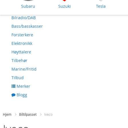
Subaru
Suzuki
Tesla
Bilradio/DAB
Bass/basskasser
Forsterkere
Elektronikk
Høyttalere
Tilbehør
Marine/Fritid
Tilbud
Merker
Blogg
Hjem
Biltilpasset
Iveco