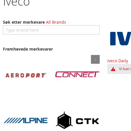
Iveco
Søk etter merkevare
All Brands
Fremhevede merkevarer
›
Iveco Daily
Vi kan