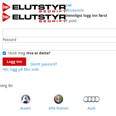
Søk
Ønskeliste
Vennligst logg inn først
E-post
Passord
Husk meg
Hva er dette?
Logg inn
Glemt passord?
Hei, logg på
Min side
Skip
to
Content
Velg Bil
Aixam
Alfa Romeo
Audi