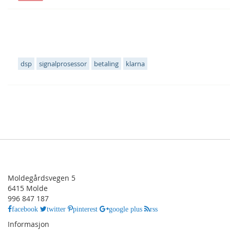
Populære emneknagger
dsp
signalprosessor
betaling
klarna
Moldegårdsvegen 5
6415 Molde
996 847 187
facebook
twitter
pinterest
google plus
rss
Informasjon