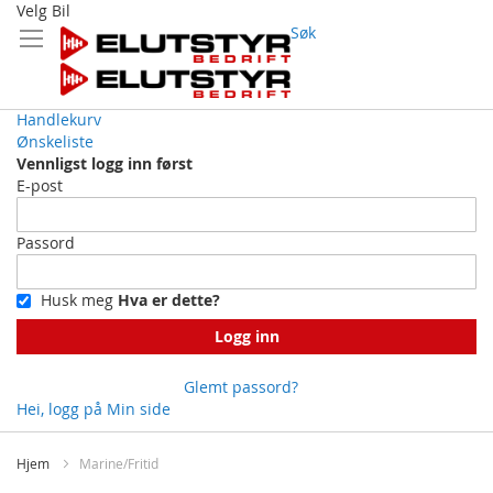
Velg Bil
Søk
Handlekurv
Ønskeliste
Vennligst logg inn først
E-post
Passord
Husk meg
Hva er dette?
Logg inn
Glemt passord?
Hei, logg på
Min side
Skip
to
Hjem
Marine/Fritid
Content