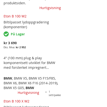
"kompabilitetsoversikt" i
produktsiden.
"nedlastinger"-fanen for å se
Hurtigvisning
hvilket sett som passer i akkurat
Eton B 100 W2
din bil og i hvilken plassering i
bilen. Utviklet og produsert i
Biltilpasset
lydoppgradering
Tyskland.
(komponenter)
På Lager
kr 3 690
kr 2 952
4" (100 mm) plug & play
komponentsett utviklet for BMW
med forsterket impregnert
polykarbonat-kurv i mellomtonene
og 25 mm silkedome-diskanter.
BMW
,
BMW X5
,
BMW X5 F15/F85
,
Passer i frontdørene på BMW X5
BMW X6
,
BMW X6 F16 (2014-2019)
,
F15 og F85 samt X6 F16. Leveres
BMW X5 G05
,
BMW
med større kurv for å passe BMW
Hurtigvisning
1
sett/pakke
X-modeller. Utviklet og produsert i
Tyskland.
Eton B 100 X W2