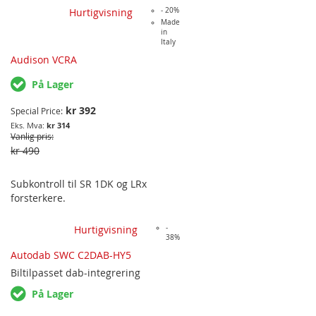
drevet av en spesifikk forsterker-
Hurtigvisning
- 20%
kanal. SPM4 mikser lyd gjennom 4
Made
in
transformatorerer spesielt utvikler
Italy
for å gi veldig lav forvrengning og
Audison VCRA
høy lineær akustisk respons. SPM4
gir muligheten til å mikse
På Lager
mellomtone og diskant-kanalene
som kommer fra forsterkeren og gi
kr 392
Special Price
en enslig mid/høy kanal. SPM4 er
kr 314
spesiellt anbefalt brukt for å utvide
Vanlig pris
antall kanaler på Audisons…
kr 490
Subkontroll til SR 1DK og LRx
forsterkere.
Hurtigvisning
-
38%
Autodab SWC C2DAB-HY5
Biltilpasset
dab-integrering
På Lager