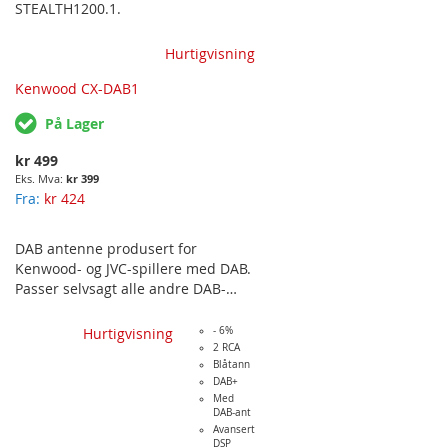
STEALTH1200.1.
Hurtigvisning
Kenwood CX-DAB1
På Lager
kr 499
kr 399
Fra
kr 424
DAB antenne produsert for
Kenwood- og JVC-spillere med DAB.
Passer selvsagt alle andre DAB-
mottakere og hovedenheter med
SMB-hann kontakt.
Hurtigvisning
- 6%
2 RCA
Blåtann
DAB+
Med
DAB-ant
Avansert
DSP