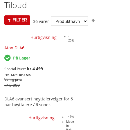
Tilbud
Synkende
FILTER
36
varer
Hurtigvisning
-
25%
Aton DLA6
På Lager
kr 4 499
Special Price
kr 3 599
Vanlig pris
kr 5 999
DLA6 avansert høyttalervelger for 6
par høyttalere / 6 soner.
Hurtigvisning
- 47%
Made
in
Italy