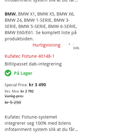
tilgang til all info via bilens eget
infotainment system. Passer
BMW
,
BMW X1
,
BMW X5
,
BMW X6
,
følgende bilmodeller: BMW 1-SERIE
BMW Z4
,
BMW 1-SERIE
,
BMW 3-
E81, E82, E87, E88, 3-SERIE E90, E91,
SERIE
,
BMW 5-SERIE
,
BMW 6-SERIE
,
E92, E93, 5-SERIE E60, E61, 6-SERIE
BMW E60/E61
. Se komplett liste på
E63, E64, X1 E84, X5 E70, X6 E71, Z4
produktsiden.
E89. PASSER FOR MODELLER MED
Hurtigvisning
-
34%
MOST (FIBEROPTIKK BAK
ORIGINALSYSTEM OG SOM IKKE
Kufatec Fistune 40148-1
HAR ORIGINAL DAB-MOTTAKER
Biltilpasset
dab-integrering
SAMT ORIGINALSYSTEM CCC ELLER
På Lager
BMW RADIO PROFESSIONAL (1-
DIN). PASSER OG KUN PÅ
kr 3 490
Special Price
MODELLER MED…
kr 2 792
Vanlig pris
kr 5 250
Kufatec Fistune-systemet
integrerer seg 100% med bilens
infotainment system slik at du får
tilgang til all info via bilens eget