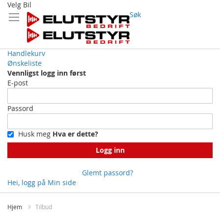
Velg Bil
Søk
Handlekurv
Ønskeliste
Vennligst logg inn først
E-post
Passord
Husk meg
Hva er dette?
Logg inn
Glemt passord?
Hei, logg på
Min side
Skip
to
Hjem
Tilbud
Content