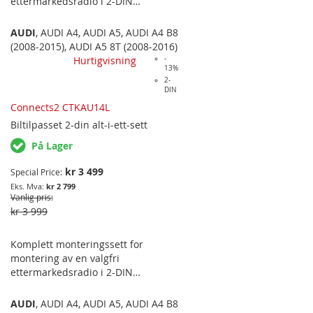
ettermarkedsradio i 2-DIN
størrelse. Monteringssettet
innholder alle festeanordninger,
AUDI
,
AUDI A4
,
AUDI A5
,
AUDI A4 B8
pynteramme og plug&play-kabler
(2008-2015)
,
AUDI A5 8T (2008-2016)
med elektronikk nødvendig for å
Hurtigvisning
-
13%
beholde alle de originale
2-
funksjonene til den
DIN
originalmonterte radioen ved bytte
Connects2 CTKAU14L
til ettermarkedsradio. Se komplett
Biltilpasset
2-din alt-i-ett-sett
liste for oversikt over alle
funksjonene som bevares med
På Lager
settet. Passer til følgende
bilmodeller: AUDI A4 ('08-'15), A5
kr 3 499
Special Price
('08-'16). PASSER FOR MODELLER
kr 2 799
MED CONCERT ELLER…
Vanlig pris
kr 3 999
Komplett monteringssett for
montering av en valgfri
ettermarkedsradio i 2-DIN
størrelse. Monteringssettet
innholder alle festeanordninger,
AUDI
,
AUDI A4
,
AUDI A5
,
AUDI A4 B8