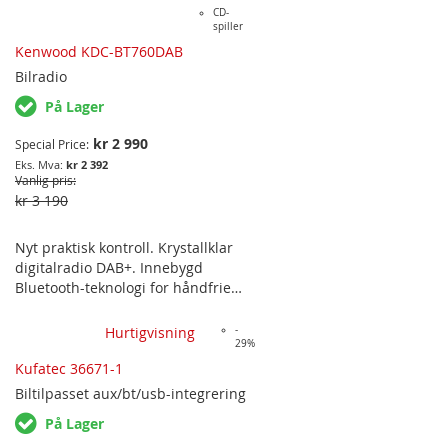
CD-
spiller
Kenwood KDC-BT760DAB
Bilradio
På Lager
kr 2 990
Special Price
kr 2 392
Vanlig pris
kr 3 190
Nyt praktisk kontroll. Krystallklar
digitalradio DAB+. Innebygd
Bluetooth-teknologi for håndfrie
samtaler og musikkstreaming,
muligheten til å bruke
Hurtigvisning
-
29%
smarttelefonen din som en trådløs
fjernkontroll og interaksjoner med
Kufatec 36671-1
Amazon Alexa skybasert
Biltilpasset
aux/bt/usb-integrering
taletjeneste. Den digitale
På Lager
lydprosessoren, Time Alignment og
13-Band EQ sikrer deg optimal