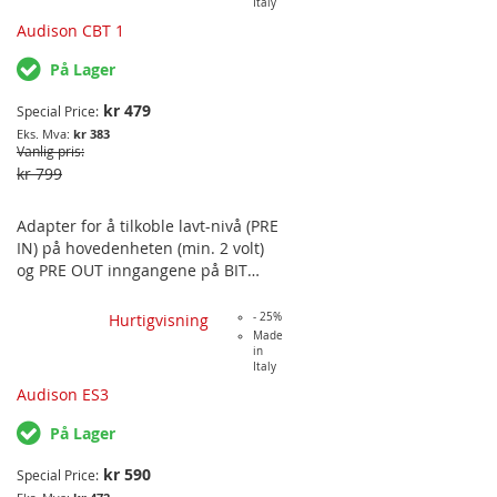
Italy
Audison CBT 1
På Lager
kr 479
Special Price
kr 383
Vanlig pris
kr 799
Adapter for å tilkoble lavt-nivå (PRE
IN) på hovedenheten (min. 2 volt)
og PRE OUT inngangene på BIT
TEN.
Hurtigvisning
- 25%
Made
in
Italy
Audison ES3
På Lager
kr 590
Special Price