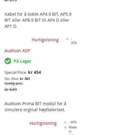
Kabel for å koble AP4.9 BIT, AP5.9
BIT eller AP8.9 BIT til AP4 D eller
AP1 D.
Hurtigvisning
-
30%
Audison ASP
På Lager
kr 454
Special Price
kr 363
Vanlig pris
kr 649
Audison Prima BIT modul for å
simulere orginal høyttalerlast.
Hurtigvisning
- 40%
Made
in