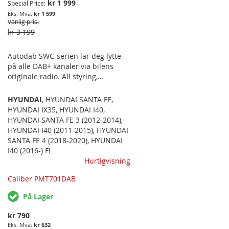
kr 1 999
Special Price
kr 1 599
Vanlig pris
kr 3 199
Autodab SWC-serien lar deg lytte
på alle DAB+ kanaler via bilens
originale radio. All styring,
instillinger og justeringer gjøres
med bilens multifunksjonsratt -
HYUNDAI
,
HYUNDAI SANTA FE
,
mens DAB-teksten kommer opp på
HYUNDAI IX35
,
HYUNDAI I40
,
bilens originale display. Passer til
HYUNDAI SANTA FE 3 (2012-2014)
,
følgende bilmodeller: HYUNDAI I40
HYUNDAI I40 (2011-2015)
,
HYUNDAI
(VF) ('11-'19), SANTE FE (SM) ('11-'18),
SANTA FE 4 (2018-2020)
,
HYUNDAI
IX35 (LM) ('10-'15). PASSER FOR
I40 (2016-) FL
MODELLER UTEN
Hurtigvisning
ORIGINALMONTERT NAVIGASJON
Caliber PMT701DAB
FRA FABRIKK.
På Lager
kr 790
kr 632