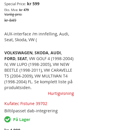
kr 599
Special Price
lydjustering. KDC-BT760DAB har
kr 479
langtidsminne, som gjør at radioen
Vanlig pris
ikke har behov for å settes opp på
kr 849
nytt ved strømkutt (f.eks. ved bruk
av hovedstrømbryter).
AUX-interface /m innfelling, Audi,
Seat, Skoda, VW (
VOLKSWAGEN
,
SKODA
,
AUDI
,
FORD
,
SEAT
,
VW GOLF 4 (1998-2004)
IV
,
VW LUPO (1998-2005)
,
VW NEW
BEETLE (1998-2011)
,
VW CARAVELLE
T5 (2004-2009)
,
VW MULTIVAN T4
(1998-2004) FL
. Se komplett liste på
produktsiden.
Hurtigvisning
Kufatec Fistune 39702
Biltilpasset
dab-integrering
På Lager