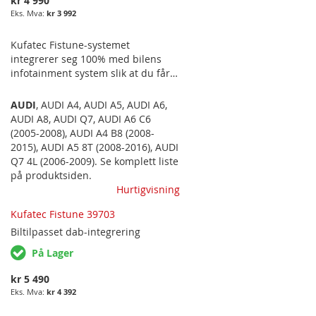
kr 4 990
kr 3 992
Kufatec Fistune-systemet
integrerer seg 100% med bilens
infotainment system slik at du får
tilgang til all info via bilens eget
infotainment system. Passer
AUDI
,
AUDI A4
,
AUDI A5
,
AUDI A6
,
følgende bilmodeller: AUDI MMED
AUDI A8
,
AUDI Q7
,
AUDI A6 C6
MMI 2G-SYSTEM. PASSER OGSÅ
(2005-2008)
,
AUDI A4 B8 (2008-
MODELLER MED LYDPAKKE B&O OG
2015)
,
AUDI A5 8T (2008-2016)
,
AUDI
GIR BEDRE LYD ENN NORDAB.
Q7 4L (2006-2009)
. Se komplett liste
på produktsiden.
Hurtigvisning
Kufatec Fistune 39703
Biltilpasset
dab-integrering
På Lager
kr 5 490
kr 4 392