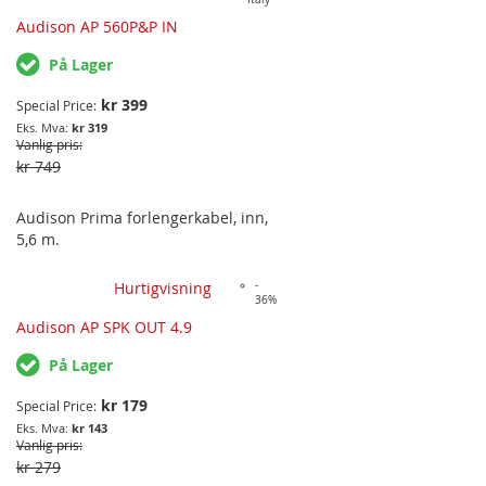
Audison AP 560P&P IN
På Lager
kr 399
Special Price
kr 319
Vanlig pris
kr 749
Audison Prima forlengerkabel, inn,
5,6 m.
Hurtigvisning
-
36%
Audison AP SPK OUT 4.9
På Lager
kr 179
Special Price
kr 143
Vanlig pris
kr 279