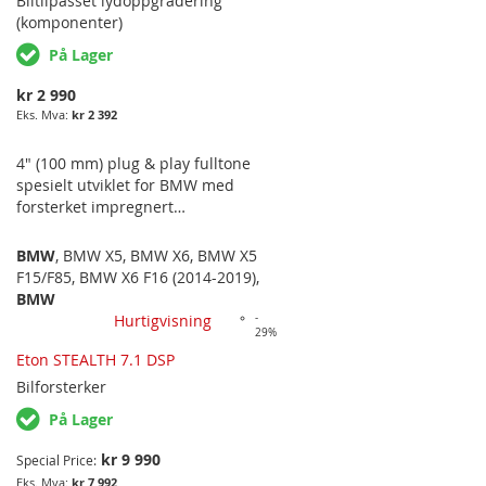
Biltilpasset
lydoppgradering
(komponenter)
På Lager
kr 2 990
kr 2 392
4" (100 mm) plug & play fulltone
spesielt utviklet for BMW med
forsterket impregnert
polykarbonat-kurv i mellomtonene
og 25 mm silkedome-diskanter.
BMW
,
BMW X5
,
BMW X6
,
BMW X5
Passer i frontdørene på BMW X5
F15/F85
,
BMW X6 F16 (2014-2019)
,
F15 og F85 samt X6 F16. Leveres
BMW
med større kurv for å passe BMW
Hurtigvisning
-
29%
X-modeller. Utviklet og produsert i
Tyskland.
Eton STEALTH 7.1 DSP
Bilforsterker
På Lager
kr 9 990
Special Price
kr 7 992