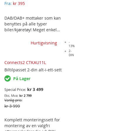
Fra
kr 395
DAB/DAB+ mottaker som kan
benyttes på alle typer
biler/kjøretøy! Meget enkel
installasjon som i de fleste biler vil
ta ca. 1-2 minutt! Denne
Hurtigvisning
-
13%
løsningen er derfor perfekt for feks.
2-
leie og leasing-biler. Enheten
DIN
kobles til enten via
Connects2 CTKAU11L
originalspillerens aux-inngang (for
Biltilpasset
2-din alt-i-ett-sett
de biler som er utstyrt med dette)
eller man kan benytte den
På Lager
innebygde FM-modulatoren.
Enheten har også en USB-utgang
kr 3 499
Special Price
som kan benyttes til lading
kr 2 799
av smarttelefon etc.
Vanlig pris
kr 3 999
Komplett monteringssett for
montering av en valgfri