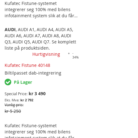
Kufatec Fistune-systemet
integrerer seg 100% med bilens
infotainment system slik at du får
tilgang til all info via bilens eget
infotainment system. Passer
AUDI
,
AUDI A1
,
AUDI A4
,
AUDI A5
,
følgende bilmodeller: AUDI
AUDI A6
,
AUDI A7
,
AUDI A8
,
AUDI
MED MMI 3G/3G+
Q3
,
AUDI Q5
,
AUDI Q7
. Se komplett
liste på produktsiden.
Hurtigvisning
-
34%
Kufatec Fistune 40148
Biltilpasset
dab-integrering
På Lager
kr 3 490
Special Price
kr 2 792
Vanlig pris
kr 5 250
Kufatec Fistune-systemet
integrerer seg 100% med bilens
infotainment system slik at du får