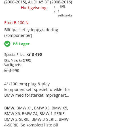
pynteramme og plug&play-kabler
(2008-2015)
,
AUDI A5 8T (2008-2016)
med elektronikk nødvendig for å
Hurtigvisning
- 19%
beholde alle de originale
1
sett/pakke
funksjonene til den
Eton B 100 N
originalmonterte radioen ved bytte
til ettermarkedsradio. Se komplett
Biltilpasset
lydoppgradering
liste for oversikt over alle
(komponenter)
funksjonene som bevares med
På Lager
settet. Passer til følgende
bilmodeller: AUDI A4 ('08-'15), A5
kr 3 490
Special Price
('08-'16). PASSER FOR MODELLER
kr 2 792
MED CONCERT ELLER…
Vanlig pris
kr 4 290
4" (100 mm) plug & play
komponentsett spesielt utviklet for
BMW med forsterket impregnert
polykarbonat-kurv i mellomtonene
og 25 mm silkedome-diskanter.
BMW
,
BMW X1
,
BMW X3
,
BMW X5
,
Høyttalere med flat flens for
BMW X6
,
BMW Z4
,
BMW 1-SERIE
,
montering i dørpanel med
BMW 2-SERIE
,
BMW 3-SERIE
,
BMW
innfesting i front. Se
4-SERIE
. Se komplett liste på