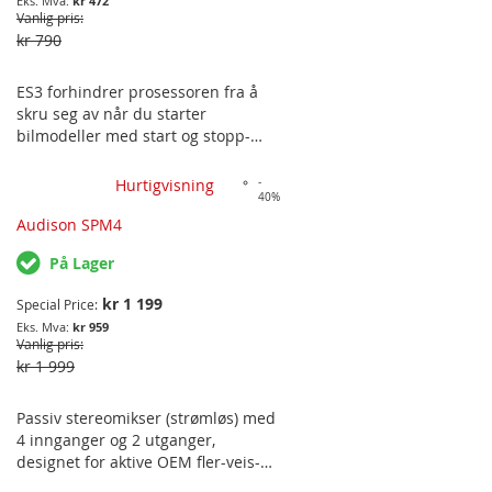
kr 472
Vanlig pris
kr 790
ES3 forhindrer prosessoren fra å
skru seg av når du starter
bilmodeller med start og stopp-
systemet. Når du bilen startes kan
batterispenningen synke under 8
Hurtigvisning
-
40%
volt. Hvis en signalprosessor (BIT
ONE, BIT TEN) er installert i bilen
Audison SPM4
kan for lav driftsspenning skru av
På Lager
prosessoren i en kort periode. For å
unngå å vente på at prosessoren
kr 1 199
Special Price
rullfører sin turn-on syklusen igjen,
kr 959
kan du installere ES3 ved å koble
Vanlig pris
den i serie til prosessorens
kr 1 999
strømkabler.
Passiv stereomikser (strømløs) med
4 innganger og 2 utganger,
designet for aktive OEM fler-veis-
systemer hvor hver høyttaler er