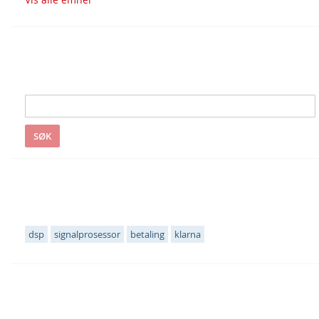
Søk i S&S
SØK
Populære emneknagger
dsp
signalprosessor
betaling
klarna