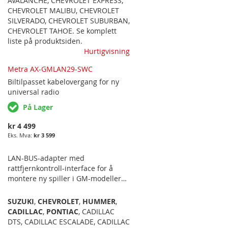
AVALANCHE
,
CHEVROLET EXPRESS
,
CHEVROLET MALIBU
,
CHEVROLET
SILVERADO
,
CHEVROLET SUBURBAN
,
CHEVROLET TAHOE
. Se komplett
liste på produktsiden.
Hurtigvisning
Metra AX-GMLAN29-SWC
Biltilpasset
kabelovergang for ny
universal radio
På Lager
kr 4 499
kr 3 599
LAN-BUS-adapter med
rattfjernkontroll-interface for å
montere ny spiller i GM-modeller
fra 2006 og opp til 2012.
SUZUKI
,
CHEVROLET
,
HUMMER
,
CADILLAC
,
PONTIAC
,
CADILLAC
DTS
,
CADILLAC ESCALADE
,
CADILLAC