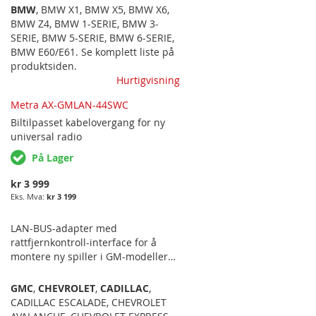
infotainment system. Passer
BMW
,
BMW X1
,
BMW X5
,
BMW X6
,
følgende bilmodeller: BMW 1-SERIE
BMW Z4
,
BMW 1-SERIE
,
BMW 3-
E81, E82, E87, E88, 3-SERIE E90, E91,
SERIE
,
BMW 5-SERIE
,
BMW 6-SERIE
,
E92, E93, 5-SERIE E60, E61, 6-SERIE
BMW E60/E61
. Se komplett liste på
E63, E64, X1 E84, X5 E70, X6 E71, Z4
produktsiden.
E89. PASSER FOR MODELLER MED
Hurtigvisning
MOST (FIBEROPTIKK BAK
Metra AX-GMLAN-44SWC
ORIGINALSYSTEM OG SOM IKKE
HAR ORIGINAL DAB-MOTTAKER
Biltilpasset
kabelovergang for ny
SAMT ORIGINALSYSTEM CCC ELLER
universal radio
BMW RADIO PROFESSIONAL (1-
På Lager
DIN). PASSER OG KUN PÅ
MODELLER MED…
kr 3 999
kr 3 199
LAN-BUS-adapter med
rattfjernkontroll-interface for å
montere ny spiller i GM-modeller
fra 2012 og opp til 2016.
GMC
,
CHEVROLET
,
CADILLAC
,
CADILLAC ESCALADE
,
CHEVROLET