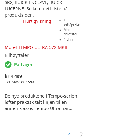
SRX
,
BUICK ENCLAVE
,
BUICK
LUCERNE
. Se komplett liste på
produktsiden.
Hurtigvisning
1
sett/pakke
Med
delefilter
4 ohm
Morel TEMPO ULTRA 572 MKII
Bilhøyttaler
På Lager
kr 4 499
kr 3 599
De nye produktene i Tempo-serien
løfter praktisk talt linjen til en
annen klasse. Tempo Ultra har
både 2-veis komponentsystmer og
koaksiale punktkildeløsninger for
de musikkelskere som krever
Side
enestående lydopplevelse og kraft
You're currently reading page
Side
Side
Neste
1
2
mens de fremdeles får en enorm