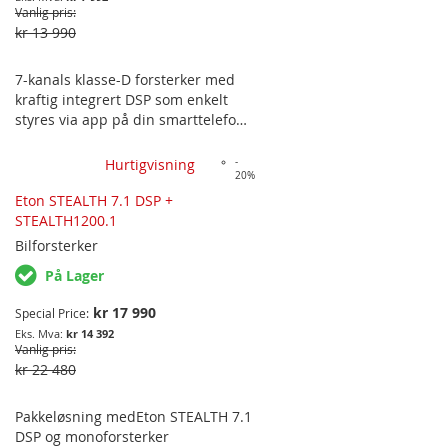
Vanlig pris
kr 13 990
7-kanals klasse-D forsterker med
kraftig integrert DSP som enkelt
styres via app på din smarttelefon.
Med ultralav signal-til-støy-radio
(THD+N) på 0.003% @ 5W RMS,
Hurtigvisning
-
20%
høynivåinnganger, digitalinngang
og høyoppløselig Wifi-strømming
Eton STEALTH 7.1 DSP +
(Android & iOS) er bare noe av
STEALTH1200.1
funksjonene Eton har klart å få i en
Bilforsterker
liten boks som kan gjemmes i
På Lager
hvilken som helst bil. Perfekt for å
oppgradere lyden i f.eks BMW med
kr 17 990
Special Price
Base eller Hifi lydpakke med en
kr 14 392
bass under hvert sete med sine
Vanlig pris
2x180W dedikerte basskanaler. 10…
kr 22 480
Pakkeløsning medEton STEALTH 7.1
DSP og monoforsterker