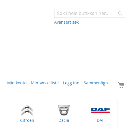
Søk
Avansert søk
H
Min konto
Min ønskeliste
Logg inn
Sammenlign
Citroen
Dacia
DAF