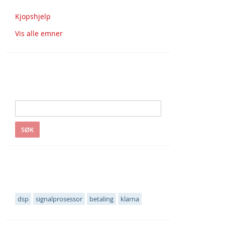
Kjopshjelp
Vis alle emner
Søk i S&S
SØK
Populære emneknagger
dsp
signalprosessor
betaling
klarna