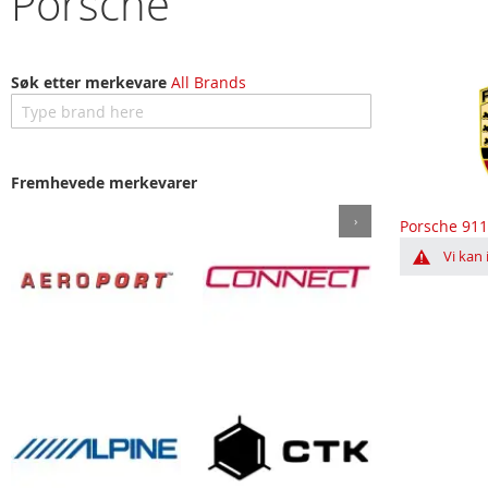
Porsche
Søk etter merkevare
All Brands
Fremhevede merkevarer
‹
›
Porsche 911
Porsche Bo
Vi kan