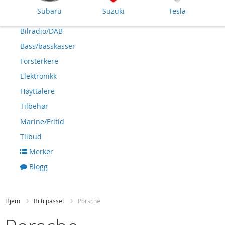
Subaru
Suzuki
Tesla
Bilradio/DAB
Bass/basskasser
Forsterkere
Elektronikk
Høyttalere
Tilbehør
Marine/Fritid
Tilbud
Merker
Blogg
Hjem
Biltilpasset
Porsche