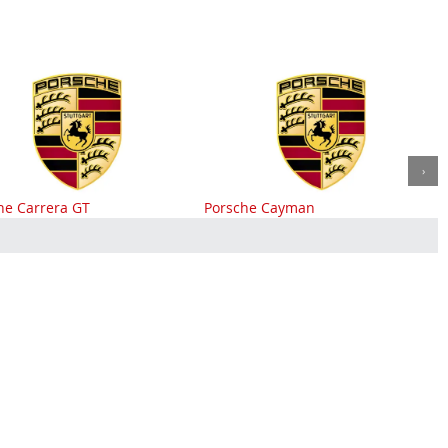
›
che Cayman
Porsche Cayenne