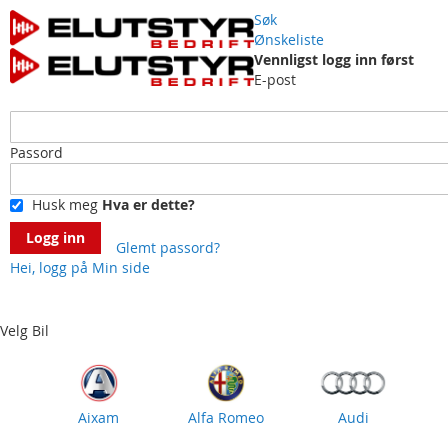
Søk
Ønskeliste
Vennligst logg inn først
E-post
Passord
Husk meg
Hva er dette?
Logg inn
Glemt passord?
Hei, logg på
Min side
Skip
to
Content
Velg Bil
Aixam
Alfa Romeo
Audi