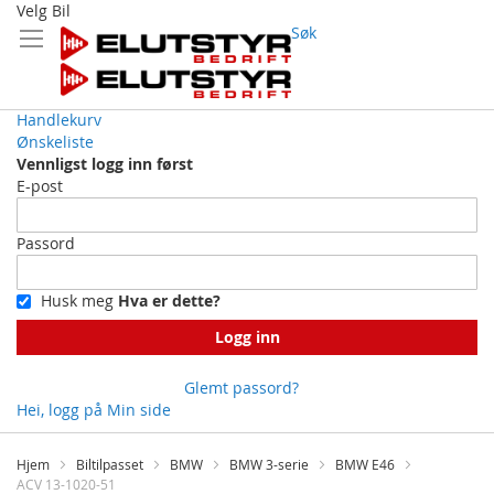
Velg Bil
Søk
Handlekurv
Ønskeliste
Vennligst logg inn først
E-post
Passord
Husk meg
Hva er dette?
Logg inn
Glemt passord?
Hei, logg på
Min side
Skip
to
Hjem
Biltilpasset
BMW
BMW 3-serie
BMW E46
Content
ACV 13-1020-51