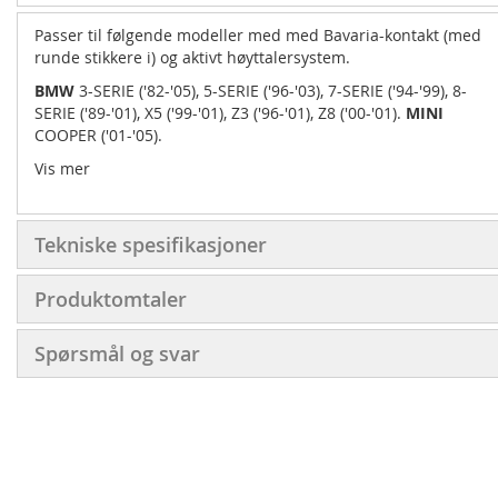
Passer til følgende modeller med med Bavaria-kontakt (med
runde stikkere i) og aktivt høyttalersystem.
BMW
3-SERIE ('82-'05), 5-SERIE ('96-'03), 7-SERIE ('94-'99), 8-
SERIE ('89-'01), X5 ('99-'01), Z3 ('96-'01), Z8 ('00-'01).
MINI
COOPER ('01-'05).
Vis mer
Tekniske spesifikasjoner
Produktomtaler
Spørsmål og svar