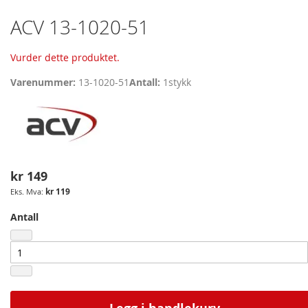
Skip
ACV 13-1020-51
to
the
Vurder dette produktet.
beginning
of
Varenummer
13-1020-51
Antall
1
stykk
the
images
gallery
kr 149
kr 119
Antall