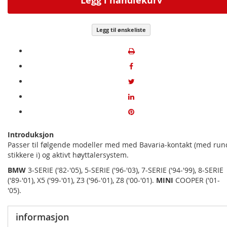
Legg i handlekurv
Legg til ønskeliste
Introduksjon
Passer til følgende modeller med med Bavaria-kontakt (med run
stikkere i) og aktivt høyttalersystem.
BMW
3-SERIE ('82-'05), 5-SERIE ('96-'03), 7-SERIE ('94-'99), 8-SERIE
('89-'01), X5 ('99-'01), Z3 ('96-'01), Z8 ('00-'01).
MINI
COOPER ('01-
'05).
informasjon