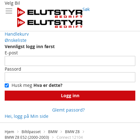
Velg Bil
Søk
Handlekurv
Ønskeliste
Vennligst logg inn først
E-post
Passord
Husk meg
Hva er dette?
Logg inn
Glemt passord?
Hei, logg på
Min side
Skip
to
Hjem
Biltilpasset
BMW
BMW Z8
Content
BMW Z8 E52 (2000-2003)
Connect 12104