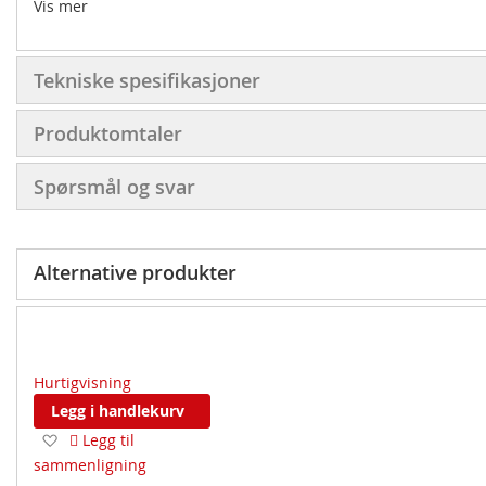
Vis mer
Tekniske spesifikasjoner
Produktomtaler
Spørsmål og svar
Alternative produkter
Hurtigvisning
Legg i handlekurv
Legg
Legg til
til
sammenligning
ønskeliste