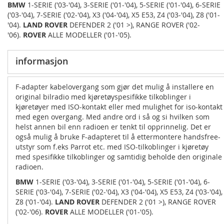
BMW
1-SERIE ('03-'04), 3-SERIE ('01-'04), 5-SERIE ('01-'04), 6-SERIE
('03-'04), 7-SERIE ('02-'04), X3 ('04-'04), X5 E53, Z4 ('03-'04), Z8 ('01-
'04).
LAND ROVER
DEFENDER 2 ('01 >), RANGE ROVER ('02-
'06).
ROVER
ALLE MODELLER ('01-'05).
informasjon
F-adapter kabelovergang som gjør det mulig å installere en
original bilradio med kjøretøyspesifikke tilkoblinger i
kjøretøyer med ISO-kontakt eller med mulighet for iso-kontakt
med egen overgang. Med andre ord i så og si hvilken som
helst annen bil enn radioen er tenkt til opprinnelig. Det er
også mulig å bruke F-adapteret til å ettermontere handsfree-
utstyr som f.eks Parrot etc. med ISO-tilkoblinger i kjøretøy
med spesifikke tilkoblinger og samtidig beholde den originale
radioen.
BMW
1-SERIE ('03-'04), 3-SERIE ('01-'04), 5-SERIE ('01-'04), 6-
SERIE ('03-'04), 7-SERIE ('02-'04), X3 ('04-'04), X5 E53, Z4 ('03-'04),
Z8 ('01-'04).
LAND ROVER
DEFENDER 2 ('01 >), RANGE ROVER
('02-'06).
ROVER
ALLE MODELLER ('01-'05).