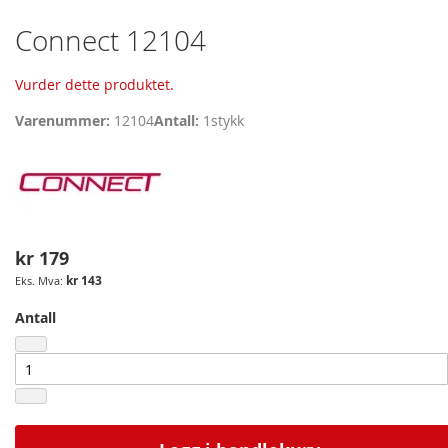
Skip
Connect 12104
to
the
Vurder dette produktet.
beginning
of
Varenummer
12104
Antall
1
stykk
the
images
gallery
kr 179
kr 143
Antall