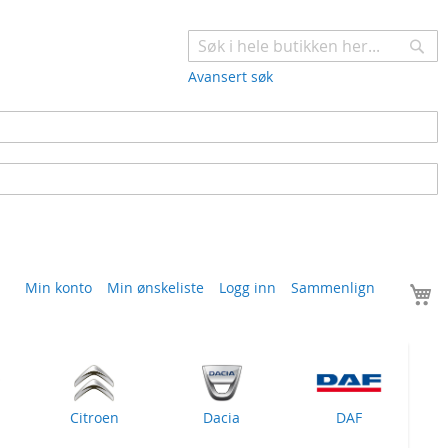
Søk
Avansert søk
H
Min konto
Min ønskeliste
Logg inn
Sammenlign
Citroen
Dacia
DAF