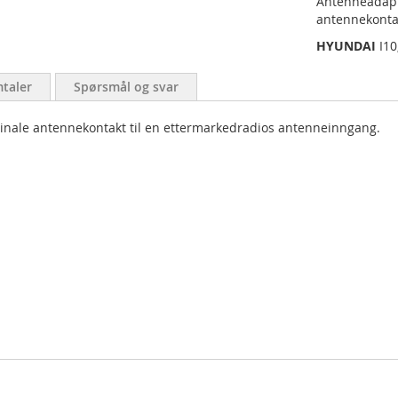
Antenneadapte
antennekonta
HYUNDAI
I10
taler
Spørsmål og svar
iginale antennekontakt til en ettermarkedradios antenneinngang.