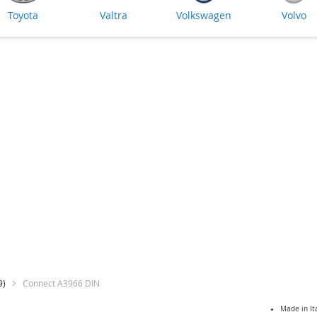
Toyota
Valtra
Volkswagen
Volvo
9)
Connect A3966 DIN
Skip
Made in It