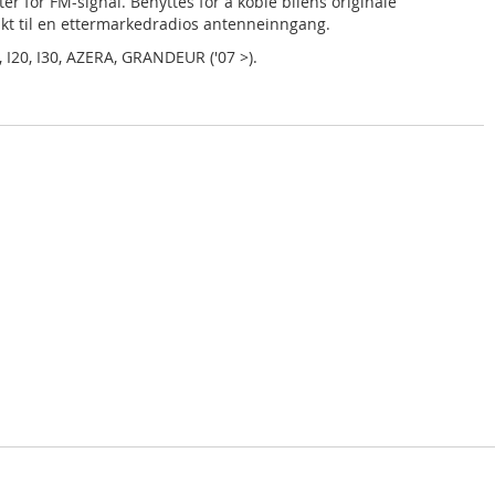
r for FM-signal. Benyttes for å koble bilens originale
kt til en ettermarkedradios antenneinngang.
, I20, I30, AZERA, GRANDEUR ('07 >).