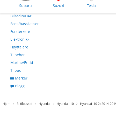
Subaru
Suzuki
Tesla
Bilradio/DAB
Bass/basskasser
Forsterkere
Elektronikk
Høyttalere
Tilbehør
Marine/Fritid
Tilbud
Merker
Blogg
Hjem
Biltilpasset
Hyundai
Hyundai i10
Hyundai i10 2 (2014-201