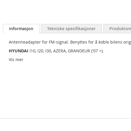
informasjon
Tekniske spesifikasjoner
Produktom
Antenneadapter for FM-signal. Benyttes for å koble bilens or
HYUNDAI
I10, I20, I30, AZERA, GRANDEUR ('07 >).
Vis mer