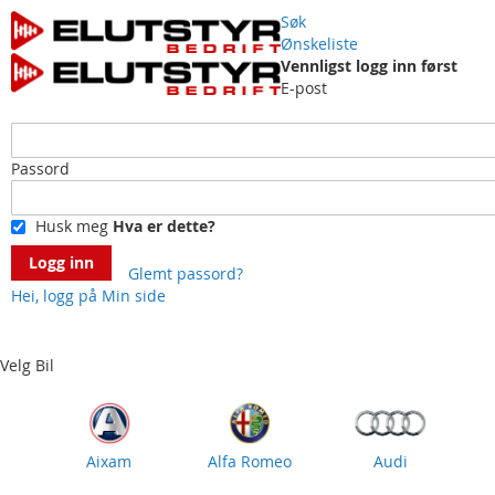
Søk
Ønskeliste
Vennligst logg inn først
E-post
Passord
Husk meg
Hva er dette?
Logg inn
Glemt passord?
Hei, logg på
Min side
Skip
to
Content
Velg Bil
Aixam
Alfa Romeo
Audi