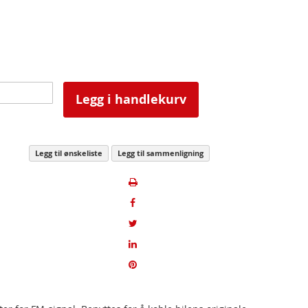
Legg i handlekurv
Legg til ønskeliste
Legg til sammenligning