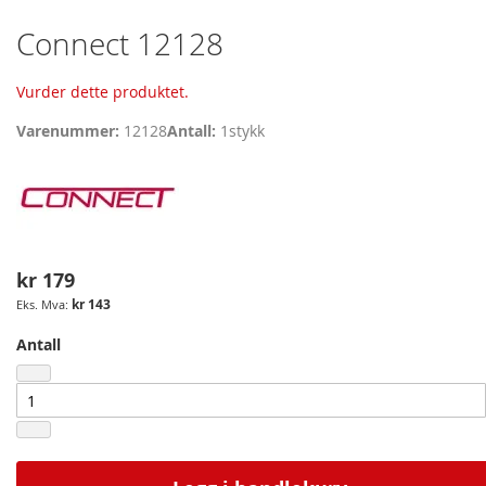
Skip
Connect 12128
to
the
Vurder dette produktet.
beginning
of
Varenummer
12128
Antall
1
stykk
the
images
gallery
kr 179
kr 143
Antall