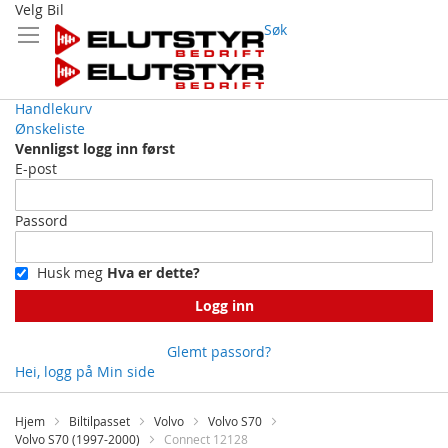
Velg Bil
Søk
Handlekurv
Ønskeliste
Vennligst logg inn først
E-post
Passord
Husk meg
Hva er dette?
Logg inn
Glemt passord?
Hei, logg på
Min side
Skip
to
Hjem
Biltilpasset
Volvo
Volvo S70
Content
Volvo S70 (1997-2000)
Connect 12128