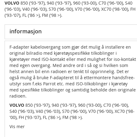
VOLVO
850 ('93-'97), 940 ('93-'97), 960 ('93-00), C70 ('96-'00), S40
('96-'03), V40 ('96-'03), S70 ('96-'00), V70 ('96-'00), XC70 ('98-'00), FH
('93-'07), FL ('86 >), FM ('98 >).
informasjon
F-adapter kabelovergang som gjør det mulig å installere en
original bilradio med kjøretøyspesifikke tilkoblinger i
kjøretøyer med ISO-kontakt eller med mulighet for iso-kontakt
med egen overgang. Med andre ord i så og si hvilken som
helst annen bil enn radioen er tenkt til opprinnelig. Det er
også mulig å bruke F-adapteret til å ettermontere handsfree-
utstyr som f.eks Parrot etc. med ISO-tilkoblinger i kjøretøy
med spesifikke tilkoblinger og samtidig beholde den originale
radioen.
VOLVO
850 ('93-'97), 940 ('93-'97), 960 ('93-00), C70 ('96-'00),
S40 ('96-'03), V40 ('96-'03), S70 ('96-'00), V70 ('96-'00), XC70 ('98-
'00), FH ('93-'07), FL ('86 >), FM ('98 >).
Vis mer