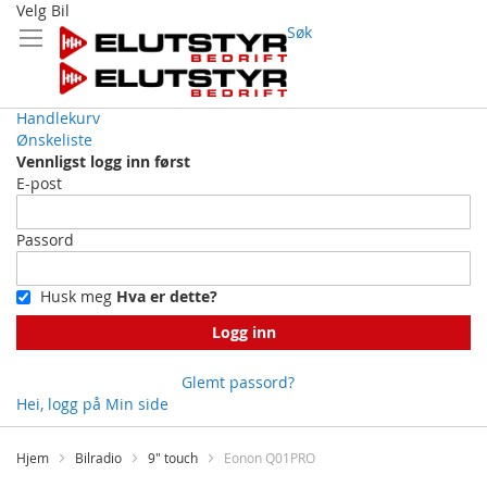
Velg Bil
Søk
Handlekurv
Ønskeliste
Vennligst logg inn først
E-post
Passord
Husk meg
Hva er dette?
Logg inn
Glemt passord?
Hei, logg på
Min side
Skip
to
Hjem
Bilradio
9" touch
Eonon Q01PRO
Content