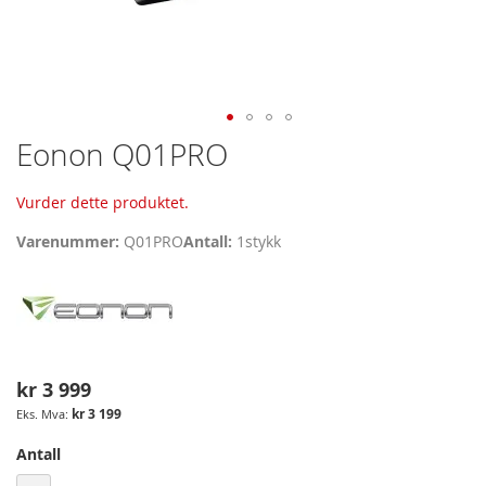
Skip
Eonon Q01PRO
to
the
Vurder dette produktet.
beginning
of
Varenummer
Q01PRO
Antall
1
stykk
the
images
gallery
kr 3 999
kr 3 199
Antall