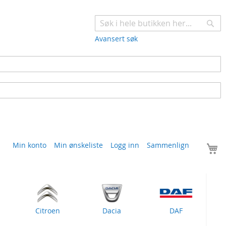
Søk
Avansert søk
H
Min konto
Min ønskeliste
Logg inn
Sammenlign
Citroen
Dacia
DAF