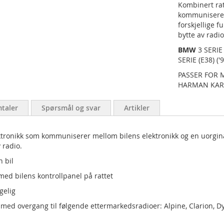
Kombinert rat
kommuniserer 
forskjellige 
bytte av radi
BMW
3 SERIE 
SERIE (E38) ('
PASSER FOR 
HARMAN KAR
taler
Spørsmål og svar
Artikler
ronikk som kommuniserer mellom bilens elektronikk og en uorginal b
v radio.
n bil
 med bilens kontrollpanel på rattet
gelig
 med overgang til følgende ettermarkedsradioer: Alpine, Clarion, Dy