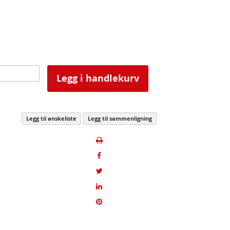
Legg i handlekurv
Legg til ønskeliste
Legg til sammenligning