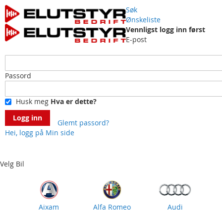
Søk
Ønskeliste
Vennligst logg inn først
E-post
Passord
Husk meg
Hva er dette?
Logg inn
Glemt passord?
Hei, logg på
Min side
Skip
to
Content
Velg Bil
Aixam
Alfa Romeo
Audi