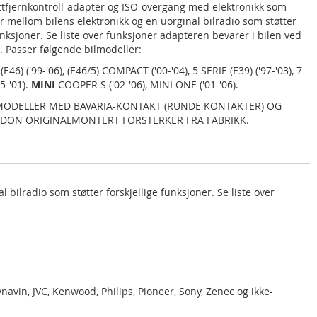
tfjernkontroll-adapter og ISO-overgang med elektronikk som
mellom bilens elektronikk og en uorginal bilradio som støtter
funksjoner. Se liste over funksjoner adapteren bevarer i bilen ved
o. Passer følgende bilmodeller:
(E46) ('99-'06), (E46/5) COMPACT ('00-'04), 5 SERIE (E39) ('97-'03), 7
95-'01).
MINI
COOPER S ('02-'06), MINI ONE ('01-'06).
MODELLER MED BAVARIA-KONTAKT (RUNDE KONTAKTER) OG
DON ORIGINALMONTERT FORSTERKER FRA FABRIKK.
ilradio som støtter forskjellige funksjoner. Se liste over
navin, JVC, Kenwood, Philips, Pioneer, Sony, Zenec og ikke-