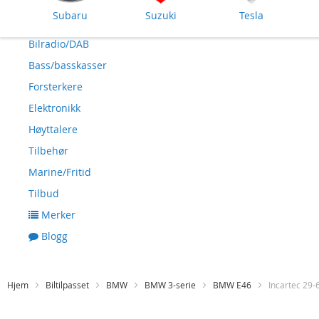
Subaru
Suzuki
Tesla
Bilradio/DAB
Bass/basskasser
Forsterkere
Elektronikk
Høyttalere
Tilbehør
Marine/Fritid
Tilbud
Merker
Blogg
Hjem
Biltilpasset
BMW
BMW 3-serie
BMW E46
Incartec 29