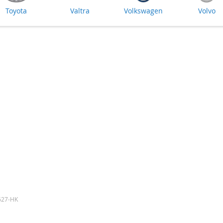
Toyota
Valtra
Volkswagen
Volvo
-627-HK
Skip