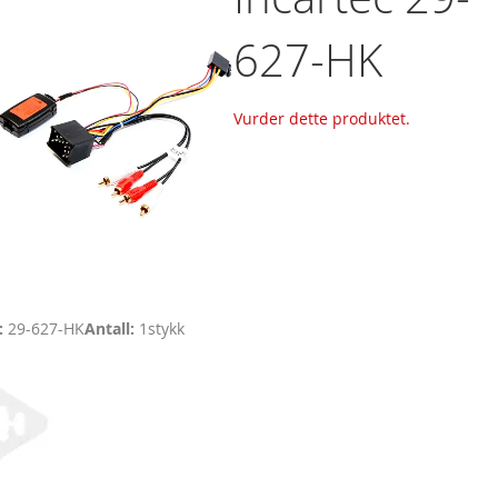
627-HK
Vurder dette produktet.
29-627-HK
Antall
1
stykk